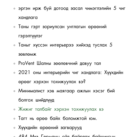
эргэн ирж буй дотоод засал чимэглэлийн 5 чиг
хандлага
Таны гэрт зориулсан унтлагын өрөөний
гэрэлтүүлэг
Таныг хүссэн интерьерээ хийхэд туслах 5
зөвлөмж
ProVent Шалны зөөлөвчний давуу тал
2021 оны интерьерийн чиг хандлага: Хүүхдийн
өрөөг хэрхэн тохижуулах вэ?
Минималист хэв маягаар ажлын хэсэг бий
болгох шийдлүүд
Жижиг талбайг хэрхэн тохижуулах вэ
Тагт нь өрөө байх боломжтой юм.
Хүүхдийн өрөөний загварууд
484 Мкв Германы ойд байрлах байшингын