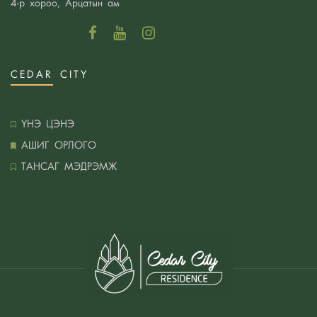
4-р хороо, Арцатын ам
тухтай мэдрэмж төрүүлж байна шүү
79 мкв- тай 3 өрөөний тохижилт
Цэнхэр өнгөнд дуртай бол дараах санаануудаас
санаа аван унтлагын өрөөгөө тохижуулаарай
CEDAR CITY
Загварлаг зай бага эзлэх зочны болон гал
тогооны өрөөний ширээнүүд
ҮНЭ ЦЭНЭ
Интерьерт байгалийн материал ашиглах нь
АШИГ ОРЛОГО
Минимал хэв маягт дурлагсаддаа угаалгын
ТАНСАГ МЭДРЭМЖ
өрөөний өвөрмөц санаануудийг хүргэж байна.
Зочны өрөөгөө хэрхэн тохилог болгох вэ?
Минималист хэв маяг нь хамгийн стрессгүй
орчинг бүрдүүлдэг
Та бүхэн гал тогоогоо санаа аван
тохижуулаарай
45 мкв байрны дотоод засал хийх санаа