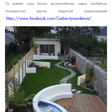
Та хувийн сууц болон зуслангийнхаа гадна талбайгаа
тохижуулсан зургаа бидэнтэй хуваалцаарай
https://www.facebook.com/Cedarcityresidence/