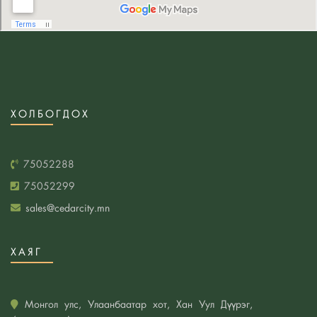
“Үндэсний төв цэнгэлдэх хүрээлэн”-гийн загвар
зураг төсөлд шалгарсан бүтээл
Интерьерт модон материал ашиглах 5 шалтгаан
Парисын алдарт уран барилгууд
Үндэсний төв цэнгэлдэх хүрээлэн төслийн
концепц, загвар зураг төслийн уралдаанд
ХОЛБОГДОХ
ирүүлсэн 9 бүтээл
Хоосон ханыг тань чимэглэх гайхалтай ханын
75052288
тольнуудын санаа
75052299
Төв цэнгэлдэх хүрээлэнг Яармагийн урд хэсэгт
sales@cedarcity.mn
барихаар тогтлоо
Архитектурын гайхамшиг: 2019 оны шилдэг
ХАЯГ
архитектор Арата Исозакигийн сор бүтээлүүд
Гайхалтай дотор засал байна шүү.
Саарал болон ягаан өнгөний зохицол таатай
Монгол улс, Улаанбаатар хот, Хан Уул Дүүрэг,