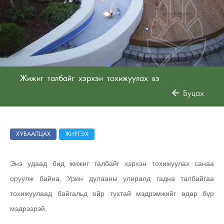
Жижиг талбайг хэрхэн тохижуулах вэ
Буцах
ХУВААЛЦАХ
ЖИРГЭХ
Энэ удаад бид жижиг талбайг хэрхэн тохижуулах санаа
оруулж байна. Урин дулааны улиралд гадна талбайгаа
тохижуулаад байгальд ойр тухтай мэдрэмжийг өдөр бүр
мэдрээрэй.