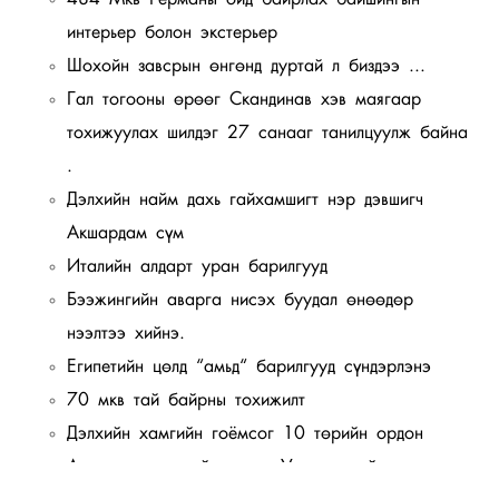
интерьер болон экстерьер
Шохойн завсрын өнгөнд дуртай л биздээ ...
Гал тогооны өрөөг Скандинав хэв маягаар
тохижуулах шилдэг 27 санааг танилцуулж байна
.
Дэлхийн найм дахь гайхамшигт нэр дэвшигч
Акшардам сүм
Италийн алдарт уран барилгууд
Бээжингийн аварга нисэх буудал өнөөдөр
нээлтээ хийнэ.
Египетийн цөлд “амьд“ барилгууд сүндэрлэнэ
70 мкв тай байрны тохижилт
Дэлхийн хамгийн гоёмсог 10 төрийн ордон
Архитектурын гайхамшиг: Уулын орой дээр