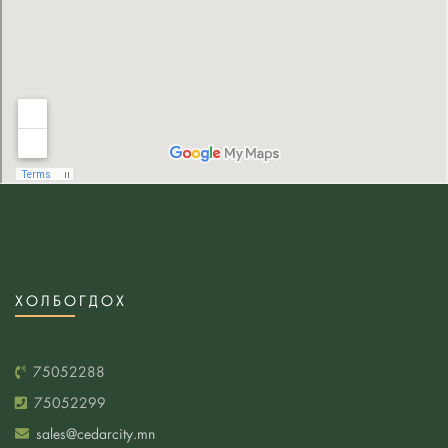
тогоогоо тохижуулаарай
Хүүхдүүдийнхээ унтлагын өрөө болон гэрийнхээ
дотор заслыг санаа аван шийдээрэй
Япон загварын дотоод засал
“Үндэсний төв цэнгэлдэх хүрээлэн”-гийн загвар
зураг төсөлд шалгарсан бүтээл
Интерьерт модон материал ашиглах 5 шалтгаан
Парисын алдарт уран барилгууд
Үндэсний төв цэнгэлдэх хүрээлэн төслийн
концепц, загвар зураг төслийн уралдаанд
ХОЛБОГДОХ
ирүүлсэн 9 бүтээл
Хоосон ханыг тань чимэглэх гайхалтай ханын
75052288
тольнуудын санаа
75052299
Төв цэнгэлдэх хүрээлэнг Яармагийн урд хэсэгт
sales@cedarcity.mn
барихаар тогтлоо