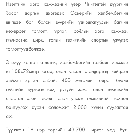
Нээлтийн арга хэмжээний үеэр Чингэлтэй дүүргийн
Засаг даргын дэргэдэх Өсвөрийн хөлбөмбөгийн
шигшээ баг болон дүүргийн удирдлагуудын багийн
нөхөрсөг тоглолт, урлаг, соёлын арга хэмжээ,
гимнастик, цирк, галын техникийн спортын үзүүлэх
тоглолтууд болжээ.
Энэхүү хөнгөн атлетик, хөлбөмбөгийн талбайн хэмжээ
нь 108x72метр агаад олон улсын стандартад нийцсэн
хиймэл зүлгэн талбай, 400 метрийн тойрог бүхий
гүйлтийн зургаан зам, дугуйн зам, галын техникийн
спортын олон төрөлт олон улсын тэмцээнийг зохион
байгуулах бүрэн боломжит 2,000 хүний суудалтай
аж.
Түүнчлэн 18 нэр төрлийн 43,700 ширхэг мод, бут,