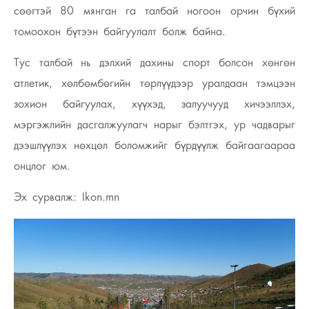
сөөгтэй 80 мянган га талбай ногоон орчин бүхий
томоохон бүтээн байгуулалт болж байна.
Тус талбай нь дэлхий дахины спорт болсон хөнгөн
атлетик, хөлбөмбөгийн төрлүүдээр уралдаан тэмцээн
зохион байгуулах, хүүхэд, залуучууд хичээллэх,
мэргэжлийн дасгалжуулагч нарыг бэлтгэх, ур чадварыг
дээшлүүлэх нөхцөл боломжийг бүрдүүлж байгаагаараа
онцлог юм.
Эх сурвалж: Ikon.mn