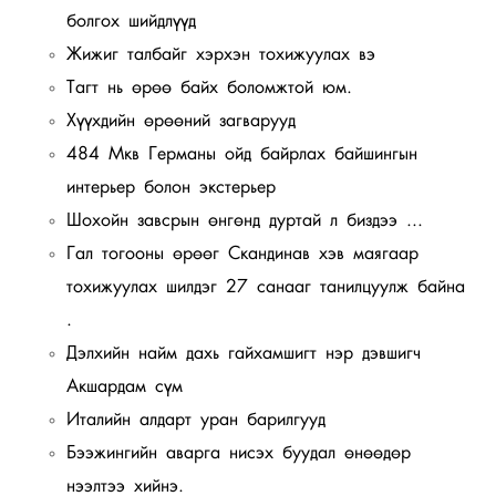
болгох шийдлүүд
Жижиг талбайг хэрхэн тохижуулах вэ
Тагт нь өрөө байх боломжтой юм.
Хүүхдийн өрөөний загварууд
484 Мкв Германы ойд байрлах байшингын
интерьер болон экстерьер
Шохойн завсрын өнгөнд дуртай л биздээ ...
Гал тогооны өрөөг Скандинав хэв маягаар
тохижуулах шилдэг 27 санааг танилцуулж байна
.
Дэлхийн найм дахь гайхамшигт нэр дэвшигч
Акшардам сүм
Италийн алдарт уран барилгууд
Бээжингийн аварга нисэх буудал өнөөдөр
нээлтээ хийнэ.