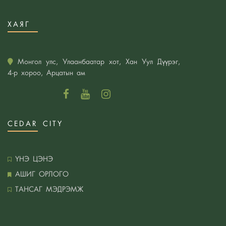
Архитектурын гайхамшиг: 2019 оны шилдэг
ХАЯГ
архитектор Арата Исозакигийн сор бүтээлүүд
Гайхалтай дотор засал байна шүү.
Саарал болон ягаан өнгөний зохицол таатай
Монгол улс, Улаанбаатар хот, Хан Уул Дүүрэг,
4-р хороо, Арцатын ам
тухтай мэдрэмж төрүүлж байна шүү
79 мкв- тай 3 өрөөний тохижилт
Цэнхэр өнгөнд дуртай бол дараах санаануудаас
санаа аван унтлагын өрөөгөө тохижуулаарай
CEDAR CITY
Загварлаг зай бага эзлэх зочны болон гал
тогооны өрөөний ширээнүүд
ҮНЭ ЦЭНЭ
Интерьерт байгалийн материал ашиглах нь
АШИГ ОРЛОГО
Минимал хэв маягт дурлагсаддаа угаалгын
ТАНСАГ МЭДРЭМЖ
өрөөний өвөрмөц санаануудийг хүргэж байна.
Зочны өрөөгөө хэрхэн тохилог болгох вэ?
Минималист хэв маяг нь хамгийн стрессгүй