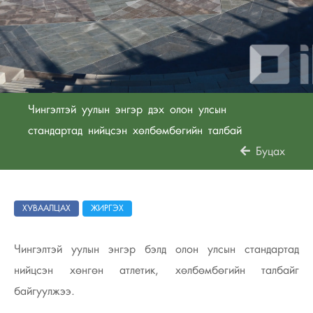
Чингэлтэй уулын энгэр дэх олон улсын
стандартад нийцсэн хөлбөмбөгийн талбай
Буцах
ХУВААЛЦАХ
ЖИРГЭХ
Чингэлтэй уулын энгэр бэлд олон улсын стандартад
нийцсэн хөнгөн атлетик, хөлбөмбөгийн талбайг
байгуулжээ.