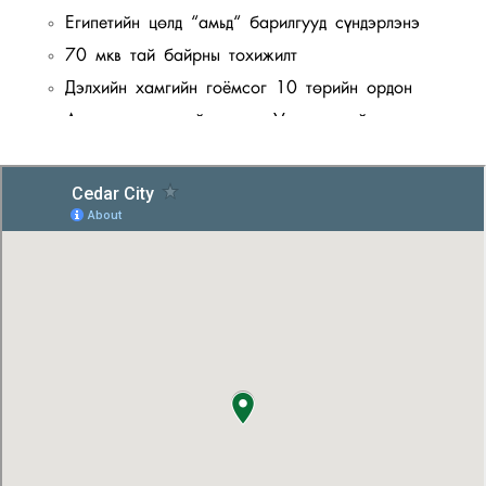
Египетийн цөлд “амьд“ барилгууд сүндэрлэнэ
70 мкв тай байрны тохижилт
Дэлхийн хамгийн гоёмсог 10 төрийн ордон
Архитектурын гайхамшиг: Уулын орой дээр
сүндэрлэх тансаг зэрэглэлийн зочид буудал
Архитектор Роберт Кониечни нарны гэрэл дагаж
хөдөлдөг байшин бүтээлээ
Хувцасны өрөөгөө тохижуулах санаанууд
Чингэлтэй уулын энгэр дэх олон улсын
стандартад нийцсэн хөлбөмбөгийн талбай
Унтлагын өрөөнийхөө ханыг тохижуулах санаа
аваарай
2019 оны обойн шилдэг загварууд
Обойг сонгоход анхаарах зүйлс
Саарал өнгөнд дуртай бол санаа аван гал