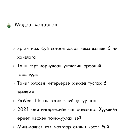
Мэдээ мэдээлэл
эргэн ирж буй дотоод засал чимэглэлийн 5 чиг
хандлага
Таны гэрт зориулсан унтлагын өрөөний
гэрэлтүүлэг
Таныг хүссэн интерьерээ хийхэд туслах 5
зөвлөмж
ProVent Шалны зөөлөвчний давуу тал
2021 оны интерьерийн чиг хандлага: Хүүхдийн
өрөөг хэрхэн тохижуулах вэ?
Минималист хэв маягаар ажлын хэсэг бий